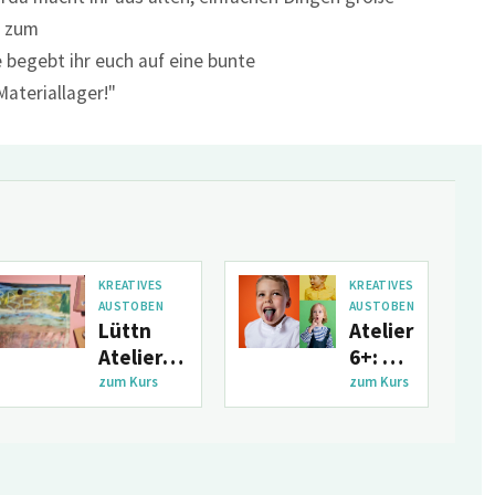
n zum
e begebt ihr euch auf eine bunte
ateriallager!"
KREATIVES
KREATIVES
AUSTOBEN
AUSTOBEN
Lüttn
Atelier
Atelier
6+: Die
am
Magie
zum Kurs
zum Kurs
Mittwoch
der
(ab
Farben
August)