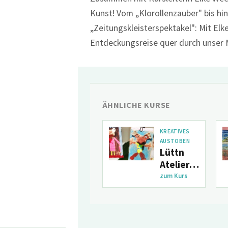
Kunst! Vom „Klorollenzauber" bis hi
„Zeitungskleisterspektakel": Mit Elk
Entdeckungsreise quer durch unser M
ÄHNLICHE KURSE
KREATIVES
AUSTOBEN
Lüttn
Atelier
am
zum Kurs
Dienstag
(ab
August)