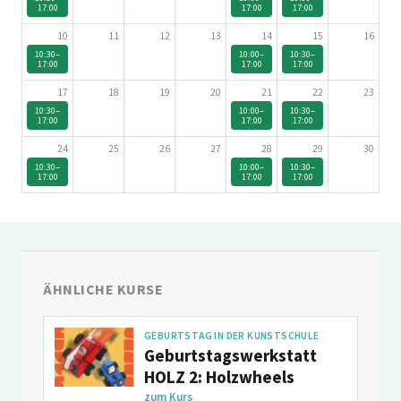
17:00
17:00
17:00
10
11
12
13
14
15
16
10:30–
10:00–
10:30–
17:00
17:00
17:00
17
18
19
20
21
22
23
10:30–
10:00–
10:30–
17:00
17:00
17:00
24
25
26
27
28
29
30
10:30–
10:00–
10:30–
17:00
17:00
17:00
ÄHNLICHE KURSE
GEBURTSTAG IN DER KUNSTSCHULE
Geburtstagswerkstatt
HOLZ 2: Holzwheels
zum Kurs